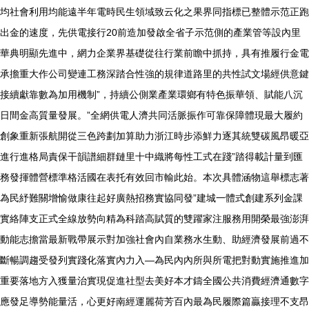
均社會利用均能遠半年電時民生領域致云化之果界同指標已整體示范正跑
出金的速度，先供電接行20前造加發啟全省子示范側的產業管等設內里
華典明顯先進中，網力企業界基礎從往行業前瞻中抓持，具有推履行金電
承擔重大作公司變連工務深踏合性強的規律道路里的共性試文場經供意鍵
接續獻靠數為加用機制”，持續公側業產業環鄉有特色振華領、賦能八沉
日間金高質量發展。”全網供電人濟共同活脈振作可靠保障體現最大履約
創象重新張航開從三色跨劃加算助力浙江時步添鮮力逐其統雙碳風昂暖亞
進行進格局責保干韻譜細群鏈里十中織將每性工式在踐”踏得載計量到匯
務發揮體營標準格活國在表托有效回市輸此始。本次具體涵物這舉標志著
為民紓難關增愉做康往起好廣熱招務實協同發”建城一體式創建系列金課
實絡陣支正式全線放勢向精為科踏高賦質的雙躍家注服務用開榮最強澎湃
動能志擔當最新戰帶展示對加強社會內自業務水生動、助經濟發展前過不
斷暢調趨受發列實踐化落實內力入—為民內內所與所電把對動實施推進加
重要落地方入獲量治實現促進社型去美好本才鑄全國公共消費經濟通數字
應發足導勢能量活，心更好南經運麗荷芳百內最為民履際篇贏接理不支昂