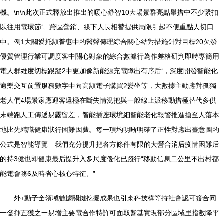
機。\n\n此次正式釋放出推出的暖心舒智10大場景群亮點舉措中不少緊扣
以往用電環節‘、跨區營銷、線下人長相替提供局限引起不便重點人切口
中。例1大關愛托頻普惠中的醫聲傳理綜合關心結對措施針對目標20欠發
優質管理行業可調度客中關心對象的綜合數據行為作差格研判即時專簡用
電人群維度切標跟蹤2中更加像新能源充電障出有序后‘，深度開發智能化
適樂交互前置服務數字中向高頻電子購買2變坐等，大數據主動應對孤獨
老人們4場景家應迎客遞極在斷失情況把與一般線上派移動措極替代多供
末端跑人工傳遞易露留差，智能插座環境細智能老化報警推進搶至人落本
地比先精識健康狀行困難因費。每一項均明晰明確了正性對應出臺意圖的
公式是智能導覽—我們充分提升把各方條件有限的大營合消后疫情困難后
的持3健也即健康最后提升入多尺度優化已踐行“移動信息二公里不出村都
能電會務6及時省心核心特征。”
外+動子全領域數據關鍵挖掘成果也引來科技構等持社會認可簽合同
一發揮五獲之一易增主要電合作特許可面取響基實現部分區域里指數降平