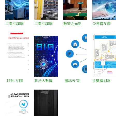
工業互聯網
工業互聯網
數智之光點
亞博聯互聯
智聯工廠如
發展迎來新
亮為民初心
網金融大數
何驅動效率
機遇 數據
國網金華供
據風控項目
躍升？
服務賦能智
電公司發布
順利收官，
造轉型
履責成果
互聯網數據
獻上“我為
服務邁向新
群眾辦實
臺階
事”十項實
199it 互聯
政法大數據
騰訊云“新
從數據到洞
招
網數據資訊
助力領導干
工科”4大專
察 易觀引
中心的精細
部提升領導
業解讀--云
領行業互聯
化數據服務
能力和水平
計算與互聯
網大數據分
探索
網數據服務
析新浪潮