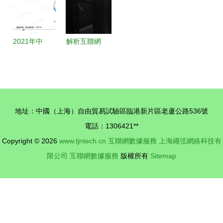
2021年中
解析互聯網
國SaaS市
數據服務中
場研究報告
的機房租金
互聯網數據
一個機柜一
服務的崛起
年的成本探
地址：中國（上海）自由貿易試驗區臨港新片區老蘆公路536號
與挑戰
秘
電話：1306421**
Copyright © 2026
www.tjntech.cn
互聯網數據服務
上海繩弦網絡科技有
限公司
互聯網數據服務
版權所有
Sitemap